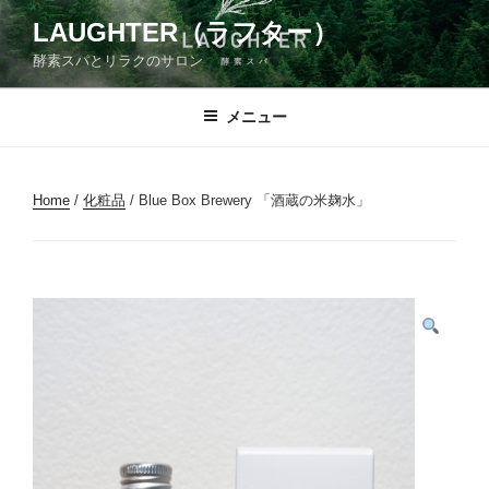
コ
LAUGHTER（ラフター）
ン
酵素スパとリラクのサロン
テ
ン
ツ
メニュー
へ
ス
キ
Home
/
化粧品
/ Blue Box Brewery 「酒蔵の米麹水」
ッ
プ