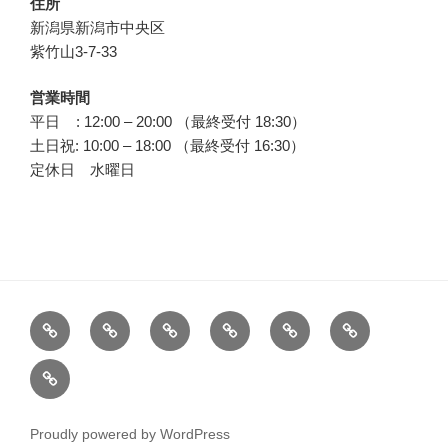
住所
新潟県新潟市中央区
紫竹山3-7-33
営業時間
平日 : 12:00 – 20:00 （最終受付 18:30）
土日祝: 10:00 – 18:00 （最終受付 16:30）
定休日 水曜日
ホ
営
入
も
よ
酵
ー
業
浴
み
も
素
私
ム
時
方
ほ
ぎ
風
た
間
法
ぐ
蒸
呂
ち
し
し
に
Proudly powered by WordPress